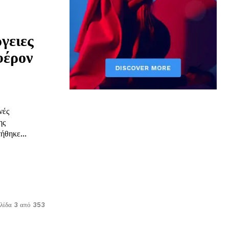
γειες
φέρον
νές
ης
ήθηκε...
λίδα 3 από 353