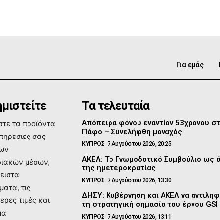
Για εμάς
μιστείτε
Τα τελευταία
Απόπειρα φόνου εναντίον 53χρονου σ
τε τα προϊόντα
Πάφο – Συνελήφθη μοναχός
υπηρεσιες σας
ΚΥΠΡΟΣ
7 Αυγούστου 2026, 20:25
των
ΑΚΕΛ: Το Γνωμοδοτικό Συμβούλιο ως 
ιακών μέσων,
της ημετεροκρατίας
σειστα
ΚΥΠΡΟΣ
7 Αυγούστου 2026, 13:30
ματα, τις
ΔΗΣΥ: Κυβέρνηση και ΑΚΕΛ να αντιλη
ερες τιμές και
τη στρατηγική σημασία του έργου GSI
μα
ΚΥΠΡΟΣ
7 Αυγούστου 2026, 13:11