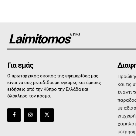
Laimitomos
NEWS
Για εμάς
Διαφη
Ο πρωταρχικός σκοπός της εφημερίδας μας
Προώθησ
είναι να σας μεταδίδουμε έγκυρες και άμεσες
και τις 
ειδήσεις από την Κύπρο την Ελλάδα και
έναντι 
όλόκληρο τον κόσμο.
παραδοσ
με αδιά
επιχειρή
χαμηλότ
μετρήσι