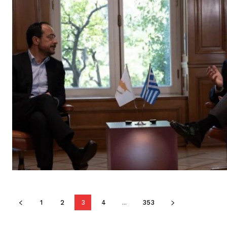
1
2
3
4
...
353