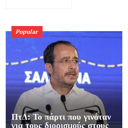
Popular
ΠτΔ: Το πάρτι που γινόταν
για τους διορισμούς στους