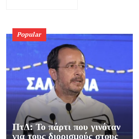
Popular
ΠτΔ: Το πάρτι που γινόταν
για τους διορισμούς στους