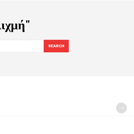
ιχμή"
SEARCH