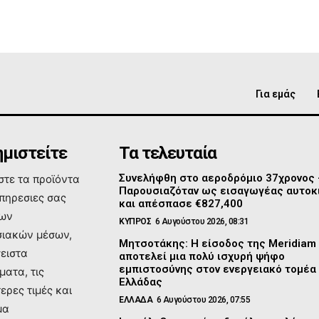
Για εμάς
μιστείτε
Τα τελευταία
Συνελήφθη στο αεροδρόμιο 37χρονος
τε τα προϊόντα
Παρουσιαζόταν ως εισαγωγέας αυτοκ
υπηρεσιες σας
και απέσπασε €827,400
των
ΚΥΠΡΟΣ
6 Αυγούστου 2026, 08:31
ιακών μέσων,
Μητσοτάκης: Η είσοδος της Meridiam
σειστα
αποτελεί μια πολύ ισχυρή ψήφο
εμπιστοσύνης στον ενεργειακό τομέα
ματα, τις
Ελλάδας
ερες τιμές και
ΕΛΛΑΔΑ
6 Αυγούστου 2026, 07:55
μα