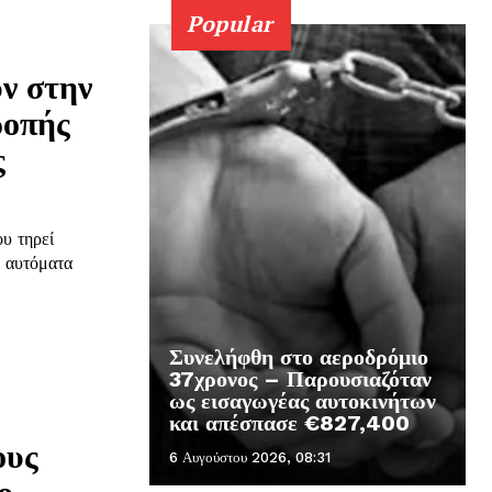
Popular
ν στην
ροπής
ς
υ τηρεί
ε αυτόματα
Συνελήφθη στο αεροδρόμιο
37χρονος – Παρουσιαζόταν
ως εισαγωγέας αυτοκινήτων
και απέσπασε €827,400
ους
6 Αυγούστου 2026, 08:31
ο