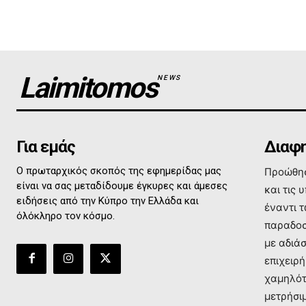
Laimitomos
NEWS
Για εμάς
Διαφη
Ο πρωταρχικός σκοπός της εφημερίδας μας
Προώθησ
είναι να σας μεταδίδουμε έγκυρες και άμεσες
και τις 
ειδήσεις από την Κύπρο την Ελλάδα και
έναντι 
όλόκληρο τον κόσμο.
παραδοσ
με αδιά
επιχειρή
χαμηλότ
μετρήσι