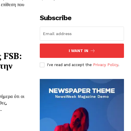
 επίθεση που
Subscribe
I WANT IN
ς FSB:
στην
I've read and accept the
Privacy Policy
.
ήμερα ότι οι
θες,
.