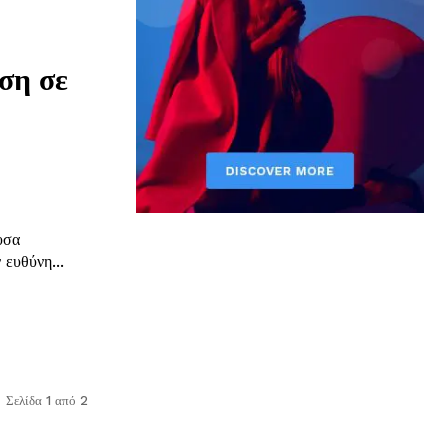
ση σε
υσα
 ευθύνη...
Σελίδα 1 από 2