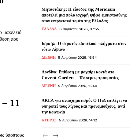
Μητσοτάκης: Η είσοδος της Meridiam
αποτελεί μια πολύ ισχυρή ψήφο εμπιστοσύνης
στον ενεργειακό τομέα της Ελλάδας
ΕΛΛΑΔΑ
6 Αυγούστου 2026, 07:55
ο μακελειό
ίθεση που
Ισραήλ: Ο στρατός εξαπέλυσε πλήγματα στον
νότιο Λίβανο
ΔΙΕΘΝΗ
5 Αυγούστου 2026, 16:54
Λονδίνο: Επίθεση με μαχαίρι κοντά στο
Covent Garden – Τέσσερεις τραυματίες
ΔΙΕΘΝΗ
5 Αυγούστου 2026, 16:40
 – 11
ΑΚΕΛ για ανασχηματισμό: Ο ΠτΔ επιλέγει να
υπηρετεί τους λίγους και προνομιούχους, αντί
την κοινωνία
ΚΥΠΡΟΣ
5 Αυγούστου 2026, 14:12
ις ύποπτους