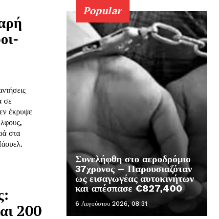
Popular
αρή
οι-
αντήσεις
α σε
δεν έκρυψε
έλφους,
ορά στα
Πάουελ.
Συνελήφθη στο αεροδρόμιο
37χρονος – Παρουσιαζόταν
ως εισαγωγέας αυτοκινήτων
και απέσπασε €827,400
ς:
6 Αυγούστου 2026, 08:31
και 200