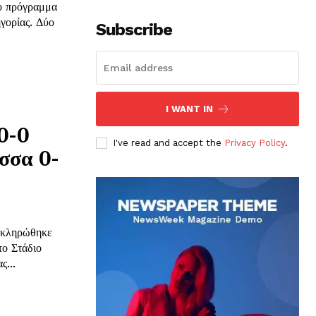
το πρόγραμμα
ίας. Δύο
Subscribe
I WANT IN
0-0
I've read and accept the
Privacy Policy
.
σσα 0-
οκληρώθηκε
...