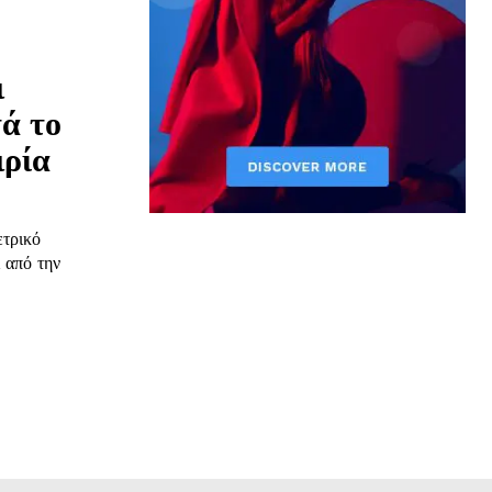
ι
ά το
ιρία
ετρικό
 από την