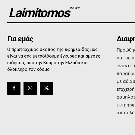
Laimitomos
NEWS
Για εμάς
Διαφη
Ο πρωταρχικός σκοπός της εφημερίδας μας
Προώθησ
είναι να σας μεταδίδουμε έγκυρες και άμεσες
και τις 
ειδήσεις από την Κύπρο την Ελλάδα και
έναντι 
όλόκληρο τον κόσμο.
παραδοσ
με αδιά
επιχειρή
χαμηλότ
μετρήσι
αποτελέ