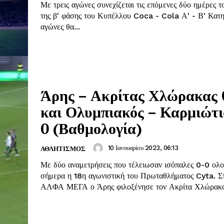
Με τρεις αγώνες συνεχίζεται τις επόμενες δύο ημέρες 
της β' φάσης του Κυπέλλου Coca - Cola Α' - Β' Κατηγορ
αγώνες θα...
Άρης – Ακρίτας Χλώρακας 
και Ολυμπιακός – Καρμιώτι
0 (Βαθμολογία)
10 Ιανουαρίου 2023, 06:13
ΑΘΛΗΤΙΣΜΟΣ
Με δύο αναμετρήσεις που τέλειωσαν ισόπαλες 0-0 ολ
σήμερα η 18η αγωνιστική του Πρωταθλήματος Cyta. Στο Στάδιο
ΑΛΦΑ ΜΕΓΑ ο Άρης φιλοξένησε τον Ακρίτα Χλώρακας