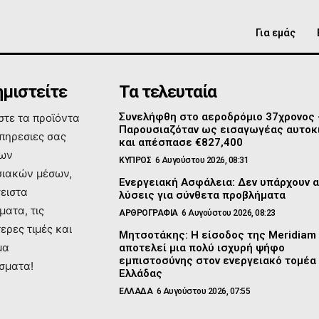
Για εμάς
μιστείτε
Τα τελευταία
Συνελήφθη στο αεροδρόμιο 37χρονος
τε τα προϊόντα
Παρουσιαζόταν ως εισαγωγέας αυτοκ
υπηρεσιες σας
και απέσπασε €827,400
των
ΚΥΠΡΟΣ
6 Αυγούστου 2026, 08:31
ιακών μέσων,
Ενεργειακή Ασφάλεια: Δεν υπάρχουν 
σειστα
λύσεις για σύνθετα προβλήματα
ματα, τις
ΑΡΘΡΟΓΡΑΦΙΑ
6 Αυγούστου 2026, 08:23
ερες τιμές και
Μητσοτάκης: Η είσοδος της Meridiam
μα
αποτελεί μια πολύ ισχυρή ψήφο
εμπιστοσύνης στον ενεργειακό τομέα
σματα!
Ελλάδας
ΕΛΛΑΔΑ
6 Αυγούστου 2026, 07:55