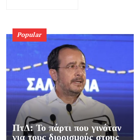
Popular
ΠτΔ: Το πάρτι που γινόταν
για τους διορισμούς στους