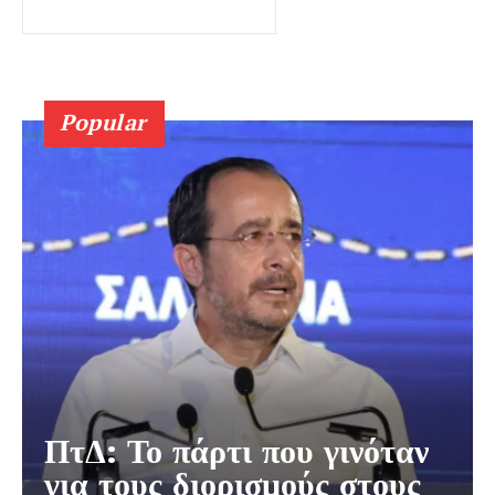
Popular
ΠτΔ: Το πάρτι που γινόταν
για τους διορισμούς στους