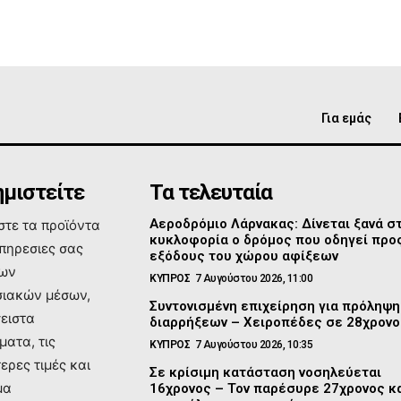
Για εμάς
μιστείτε
Τα τελευταία
Αεροδρόμιο Λάρνακας: Δίνεται ξανά σ
τε τα προϊόντα
κυκλοφορία ο δρόμος που οδηγεί προς
υπηρεσιες σας
εξόδους του χώρου αφίξεων
των
ΚΥΠΡΟΣ
7 Αυγούστου 2026, 11:00
ιακών μέσων,
Συντονισμένη επιχείρηση για πρόληψη
σειστα
διαρρήξεων – Χειροπέδες σε 28χρονο
ματα, τις
ΚΥΠΡΟΣ
7 Αυγούστου 2026, 10:35
ερες τιμές και
Σε κρίσιμη κατάσταση νοσηλεύεται
μα
16χρονος – Τον παρέσυρε 27χρονος κ