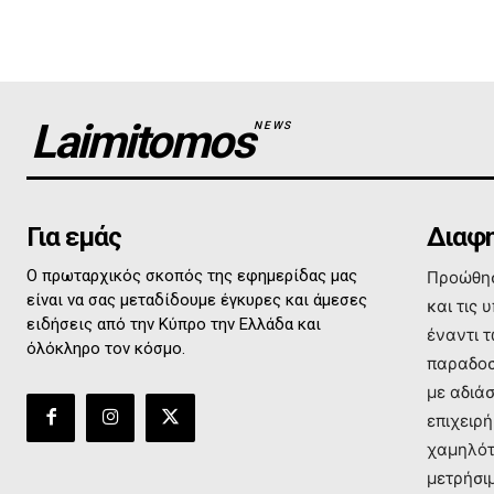
Laimitomos
NEWS
Για εμάς
Διαφη
Ο πρωταρχικός σκοπός της εφημερίδας μας
Προώθησ
είναι να σας μεταδίδουμε έγκυρες και άμεσες
και τις 
ειδήσεις από την Κύπρο την Ελλάδα και
έναντι 
όλόκληρο τον κόσμο.
παραδοσ
με αδιά
επιχειρή
χαμηλότ
μετρήσι