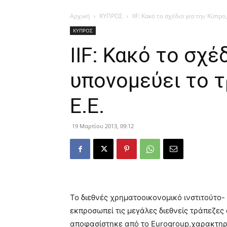
Αρχική
ΚΥΠΡΟΣ
IIF: Κακό το σχέδιο για την Κύπρ
ΚΥΠΡΟΣ
IIF: Κακό το σχέ
υπονομεύει το 
Ε.Ε.
19 Μαρτίου 2013, 09:12
Το διεθνές χρηματοοικονομικό ινστιτούτο- Ins
εκπροσωπεί τις μεγάλες διεθνείς τράπεζε
αποφασίστηκε από το Eurogroup,χαρακτηρί