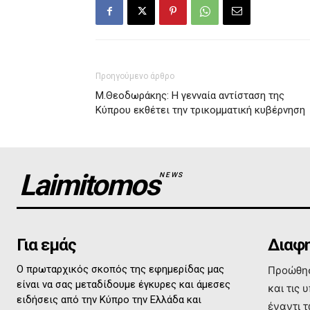
Προηγούμενο άρθρο
Μ.Θεοδωράκης: Η γενναία αντίσταση της
Κύπρου εκθέτει την τρικομματική κυβέρνηση
Laimitomos
NEWS
Για εμάς
Διαφη
Ο πρωταρχικός σκοπός της εφημερίδας μας
Προώθησ
είναι να σας μεταδίδουμε έγκυρες και άμεσες
και τις 
ειδήσεις από την Κύπρο την Ελλάδα και
έναντι 