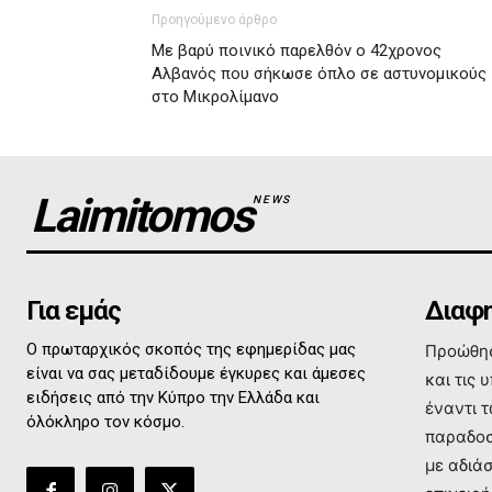
Προηγούμενο άρθρο
Με βαρύ ποινικό παρελθόν ο 42χρονος
Αλβανός που σήκωσε όπλο σε αστυνομικούς
στο Μικρολίμανο
Laimitomos
NEWS
Για εμάς
Διαφη
Ο πρωταρχικός σκοπός της εφημερίδας μας
Προώθησ
είναι να σας μεταδίδουμε έγκυρες και άμεσες
και τις 
ειδήσεις από την Κύπρο την Ελλάδα και
έναντι 
όλόκληρο τον κόσμο.
παραδοσ
με αδιά