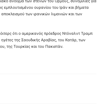
ιακό άνοιγμα των στενών του Ορμούζ, συνομιλίες για
ς εμπλουτισμένου ουρανίου του Ιράν και βήματα
 αποκλεισμού των ιρανικών λιμανιών και των
όιτερς ότι ο αμερικανός πρόεδρος Ντόναλντ Τραμπ
 ηγέτες της Σαουδικής Αραβίας, του Κατάρ, των
υ, της Τουρκίας και του Πακιστάν.