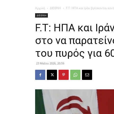
Αρχική
ΔΙΕΘΝΗ
F.T: ΗΠΑ και Ιράν βρίσκονται κον
ΔΙΕΘΝΗ
F.T: ΗΠΑ και Ιρά
στο να παρατεί
του πυρός για 6
23 Μαΐου 2026, 20:59