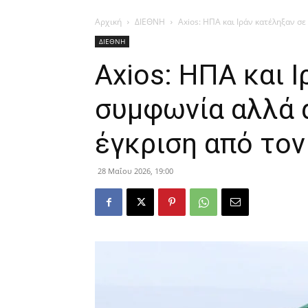
Αρχική
ΔΙΕΘΝΗ
Axios: ΗΠΑ και Ιράν κατέληξαν σε 
ΔΙΕΘΝΗ
Axios: ΗΠΑ και 
συμφωνία αλλά α
έγκριση από τον
28 Μαΐου 2026, 19:00