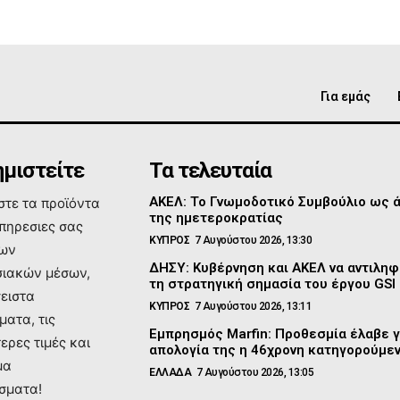
Για εμάς
μιστείτε
Τα τελευταία
ΑΚΕΛ: Το Γνωμοδοτικό Συμβούλιο ως 
τε τα προϊόντα
της ημετεροκρατίας
υπηρεσιες σας
ΚΥΠΡΟΣ
7 Αυγούστου 2026, 13:30
των
ΔΗΣΥ: Κυβέρνηση και ΑΚΕΛ να αντιλη
ιακών μέσων,
τη στρατηγική σημασία του έργου GSI
σειστα
ΚΥΠΡΟΣ
7 Αυγούστου 2026, 13:11
ματα, τις
Εμπρησμός Marfin: Προθεσμία έλαβε γ
ερες τιμές και
απολογία της η 46χρονη κατηγορούμε
μα
ΕΛΛΑΔΑ
7 Αυγούστου 2026, 13:05
σματα!