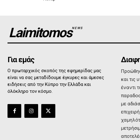
Laimitomos
NEWS
Για εμάς
Διαφη
Ο πρωταρχικός σκοπός της εφημερίδας μας
Προώθησ
είναι να σας μεταδίδουμε έγκυρες και άμεσες
και τις 
ειδήσεις από την Κύπρο την Ελλάδα και
έναντι 
όλόκληρο τον κόσμο.
παραδοσ
με αδιά
επιχειρή
χαμηλότ
μετρήσι
αποτελέ