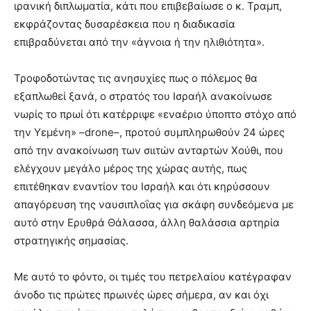
ιρανική διπλωματία, κάτι που επιβεβαίωσε ο κ. Τραμπ,
εκφράζοντας δυσαρέσκεια που η διαδικασία
επιβραδύνεται από την «άγνοια ή την ηλιθιότητα».
Τροφοδοτώντας τις ανησυχίες πως ο πόλεμος θα
εξαπλωθεί ξανά, ο στρατός του Ισραήλ ανακοίνωσε
νωρίς το πρωί ότι κατέρριψε «εναέριο ύποπτο στόχο από
την Υεμένη» –drone–, προτού συμπληρωθούν 24 ώρες
από την ανακοίνωση των σιιτών ανταρτών Χούθι, που
ελέγχουν μεγάλο μέρος της χώρας αυτής, πως
επιτέθηκαν εναντίον του Ισραήλ και ότι κηρύσσουν
απαγόρευση της ναυσιπλοΐας για σκάφη συνδεόμενα με
αυτό στην Ερυθρά Θάλασσα, άλλη θαλάσσια αρτηρία
στρατηγικής σημασίας.
Με αυτό το φόντο, οι τιμές του πετρελαίου κατέγραφαν
άνοδο τις πρώτες πρωινές ώρες σήμερα, αν και όχι