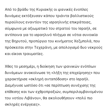
Από το βράδυ της Κυριακής οι ιρανικές ένοπλες
δυνάμεις εκτόξευσαν κάπου τριάντα βαλλιστικούς
πυραύλους εναντίον της ισραηλινής επικράτειας,
σύμφωνα με αξιωματικό του στρατού του Ισραήλ, σε
αντίποινα για το ισραηλινό πλήγμα σε νότια συνοικία
της Βηρυτού, προπύργιο του κινήματος Χεζμπολά, που
πρόσκειται στην Τεχεράνη, με απολογισμό δυο νεκρούς
και είκοσι τραυματίες.
Χθες το μεσημέρι, η διοίκηση των ιρανικών ενόπλων
δυνάμεων ανακοίνωσε τη «λήξη της επιχείρησης» που
χαρακτήρισε «σκληρή ανταπόδοση» στο Ισραήλ.
Διεμήνυσε ωστόσο ότι «σε περίπτωση συνέχισης της
επίθεσης και των εχθροπραξιών, συμπεριλαμβανομένου
του νοτίου Λιβάνου», θα ακολουθήσουν «πολύ πιο
σκληρές ενέργειες».