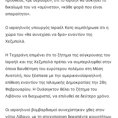
πρόσθεσε, «με σεβασμό», ότι το Ισραήλ θα ασκήσει το
δικαίωμά του να «αμύνεται», «κάθε φορά που είναι
απαραίτητο».
Ο ισραηλινός υπουργός Ισραέλ Κατς συμπλήρωσε ότι η
χώρα του «θα συνεχίσει να δρα» εναντίον της
Χεζμπολά.
Η Τεχεράνη επιμένει ότι το ζήτημα της σύγκρουσης του
Ισραήλ και της Χεζμπολά πρέπει να συμπεριληφθεί στην
όποια διευθέτηση του ευρύτερου πολέμου στη Μέση
Ανατολή, που ξέσπασε με την αμερικανοϊσραηλινή
επίθεση εναντίον της Ισλαμικής Δημοκρατίας την 28η
Φεβρουαρίου. Η Ουάσιγκτον θέλει το ζήτημα του
Λιβάνου να διαχωριστεί, να επιλυθεί σε δεύτερο χρόνο.
Οι ισραηλινοί βομβαρδισμοί συνεχίστηκαν χθες στον
νότιο Λίβανο, με τη στοχοποίηση δεκαπέντε κοινοτήτων,