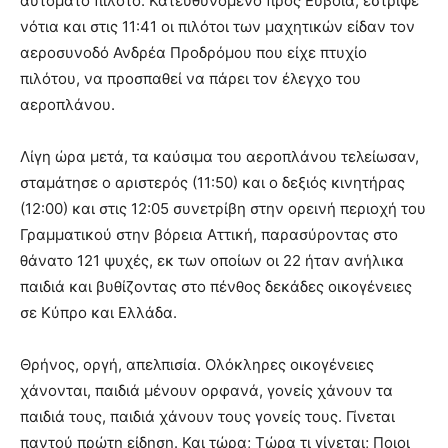
αυτόματο πιλότο. Κατευθυνόμενο προς Εύβοια, έστριψε
νότια και στις 11:41 οι πιλότοι των μαχητικών είδαν τον
αεροσυνοδό Ανδρέα Προδρόμου που είχε πτυχίο
πιλότου, να προσπαθεί να πάρει τον έλεγχο του
αεροπλάνου.
Λίγη ώρα μετά, τα καύσιμα του αεροπλάνου τελείωσαν,
σταμάτησε ο αριστερός (11:50) και ο δεξιός κινητήρας
(12:00) και στις 12:05 συνετρίβη στην ορεινή περιοχή του
Γραμματικού στην βόρεια Αττική, παρασύροντας στο
θάνατο 121 ψυχές, εκ των οποίων οι 22 ήταν ανήλικα
παιδιά και βυθίζοντας στο πένθος δεκάδες οικογένειες
σε Κύπρο και Ελλάδα.
Θρήνος, οργή, απελπισία. Ολόκληρες οικογένειες
χάνονται, παιδιά μένουν ορφανά, γονείς χάνουν τα
παιδιά τους, παιδιά χάνουν τους γονείς τους. Γίνεται
παντού πρώτη είδηση. Και τώρα; Τώρα τι γίνεται; Ποιοι