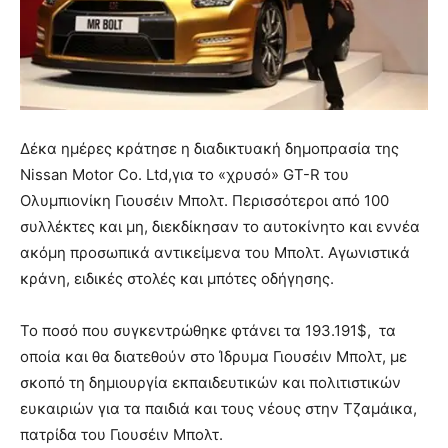
Δέκα ημέρες κράτησε η διαδικτυακή δημοπρασία της
Nissan Motor Co. Ltd,για το «χρυσό» GT-R του
Ολυμπιονίκη Γιουσέιν Μπολτ. Περισσότεροι από 100
συλλέκτες και μη, διεκδίκησαν το αυτοκίνητο και εννέα
ακόμη προσωπικά αντικείμενα του Μπολτ. Αγωνιστικά
κράνη, ειδικές στολές και μπότες οδήγησης.
Το ποσό που συγκεντρώθηκε φτάνει τα 193.191$, τα
οποία και θα διατεθούν στο Ίδρυμα Γιουσέιν Μπολτ, με
σκοπό τη δημιουργία εκπαιδευτικών και πολιτιστικών
ευκαιριών για τα παιδιά και τους νέους στην Τζαμάικα,
πατρίδα του Γιουσέιν Μπολτ.