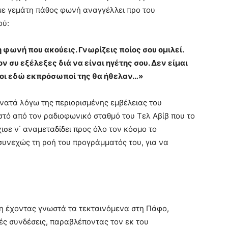
με γεμάτη πάθος φωνή αναγγέλλει προ του
ού:
 φωνή που ακούεις. Γνωρίζεις ποίος σου ομιλεί.
ον συ εξέλεξες διά να είναι ηγέτης σου. Δεν είμαι
 οι εδώ εκπρόσωποί της θα ήθελαν…»
νατά λόγω της περιορισμένης εμβέλειας του
τό από τον ραδιοφωνικό σταθμό του Τελ Αβίβ που το
χισε ν΄ αναμεταδίδει προς όλο τον κόσμο το
συνεχώς τη ροή του προγράμματός του, για να
 μη έχοντας γνωστά τα τεκταινόμενα στη Πάφο,
κές συνδέσεις, παραβλέποντας τον εκ του