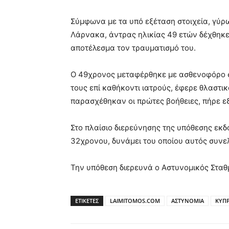
Σύμφωνα με τα υπό εξέταση στοιχεία, γύρω
Λάρνακα, άντρας ηλικίας 49 ετών δέχθηκε 
αποτέλεσμα τον τραυματισμό του.
Ο 49χρονος μεταφέρθηκε με ασθενοφόρο 
τους επί καθήκοντι ιατρούς, έφερε θλαστι
παρασχέθηκαν οι πρώτες βοήθειες, πήρε εξ
Στο πλαίσιο διερεύνησης της υπόθεσης εκ
32χρονου, δυνάμει του οποίου αυτός συνε
Την υπόθεση διερευνά ο Αστυνομικός Σταθ
ΕΤΙΚΕΤΕΣ
LAIMITOMOS.COM
ΑΣΤΥΝΟΜΙΑ
ΚΥΠ