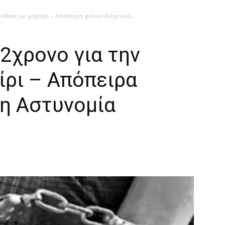
πίθεση με μαχαίρι – Απόπειρα φόνου διερευνά...
2χρονο για την
ίρι – Απόπειρα
 η Αστυνομία