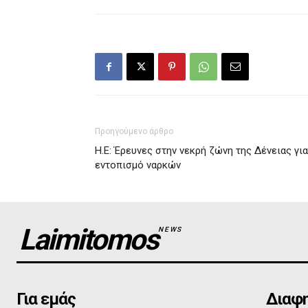
Προηγούμενο άρθρο
Η.Ε: Έρευνες στην νεκρή ζώνη της Δένειας για
εντοπισμό ναρκών
Laimitomos
NEWS
Για εμάς
Διαφη