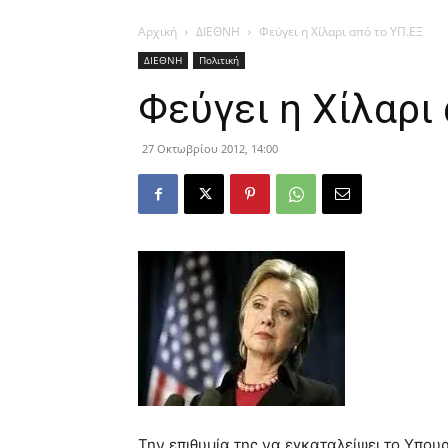
Αρχική
ΔΙΕΘΝΗ
Φεύγει η Χίλαρι από το ΥΠ.ΕΞ
ΔΙΕΘΝΗ
Πολιτική
Φεύγει η Χίλαρι
27 Οκτωβρίου 2012, 14:00
Την επιθυμία της να εγκαταλείψει το Υπου