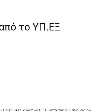
 από το ΥΠ.ΕΞ
ργείο εξωτερικών των ΗΠΑ, μετά της 20 Ιανουαρίου,