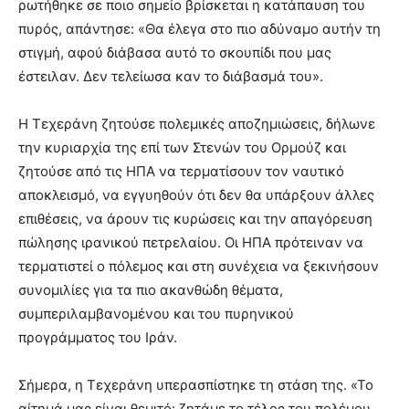
ρωτήθηκε σε ποιο σημείο βρίσκεται η κατάπαυση του
πυρός, απάντησε: «Θα έλεγα στο πιο αδύναμο αυτήν τη
στιγμή, αφού διάβασα αυτό το σκουπίδι που μας
έστειλαν. Δεν τελείωσα καν το διάβασμά του».
Η Τεχεράνη ζητούσε πολεμικές αποζημιώσεις, δήλωνε
την κυριαρχία της επί των Στενών του Ορμούζ και
ζητούσε από τις ΗΠΑ να τερματίσουν τον ναυτικό
αποκλεισμό, να εγγυηθούν ότι δεν θα υπάρξουν άλλες
επιθέσεις, να άρουν τις κυρώσεις και την απαγόρευση
πώλησης ιρανικού πετρελαίου. Οι ΗΠΑ πρότειναν να
τερματιστεί ο πόλεμος και στη συνέχεια να ξεκινήσουν
συνομιλίες για τα πιο ακανθώδη θέματα,
συμπεριλαμβανομένου και του πυρηνικού
προγράμματος του Ιράν.
Σήμερα, η Τεχεράνη υπερασπίστηκε τη στάση της. «Το
αίτημά μας είναι θεμιτό: ζητάμε το τέλος του πολέμου,