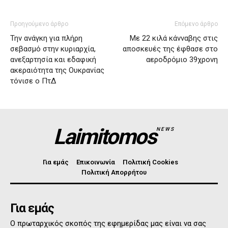
Προηγούμενο άρθρο
Επόμενο άρθρο
Την ανάγκη για πλήρη
Με 22 κιλά κάνναβης στις
σεβασμό στην κυριαρχία,
αποσκευές της έφθασε στο
ανεξαρτησία και εδαφική
αεροδρόμιο 39χρονη
ακεραιότητα της Ουκρανίας
τόνισε ο ΠτΔ
Laimitomos
NEWS
Για εμάς
Επικοινωνία
Πολιτική Cookies
Πολιτική Απορρήτου
Για εμάς
Ο πρωταρχικός σκοπός της εφημερίδας μας είναι να σας