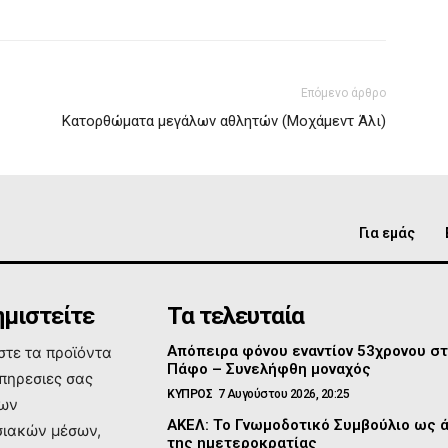
Επόμενο άρθρο
Κατορθώματα μεγάλων αθλητών (Μοχάμεντ Άλι)
Για εμάς
μιστείτε
Τα τελευταία
Απόπειρα φόνου εναντίον 53χρονου σ
τε τα προϊόντα
Πάφο – Συνελήφθη μοναχός
υπηρεσιες σας
ΚΥΠΡΟΣ
7 Αυγούστου 2026, 20:25
των
ΑΚΕΛ: Το Γνωμοδοτικό Συμβούλιο ως 
ιακών μέσων,
της ημετεροκρατίας