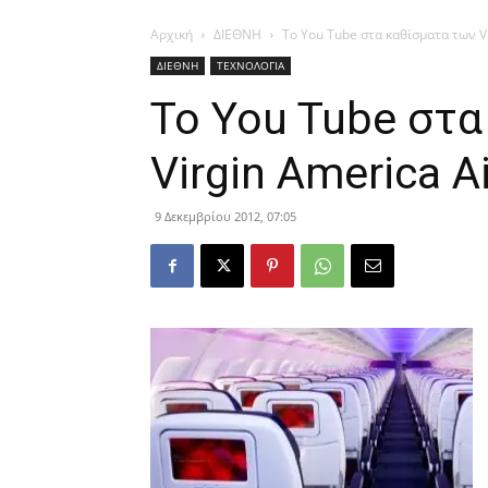
Αρχική
ΔΙΕΘΝΗ
Το You Tube στα καθίσματα των Vi
ΔΙΕΘΝΗ
ΤΕΧΝΟΛΟΓΙΑ
Το You Tube στα
Virgin America Ai
9 Δεκεμβρίου 2012, 07:05