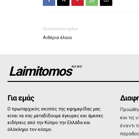
Προηγούμενο άρθρο
Αιθέρια έλαια
Laimitomos
NEWS
Για εμάς
Διαφη
Ο πρωταρχικός σκοπός της εφημερίδας μας
Προώθησ
είναι να σας μεταδίδουμε έγκυρες και άμεσες
και τις 
ειδήσεις από την Κύπρο την Ελλάδα και
έναντι 
όλόκληρο τον κόσμο.
παραδοσ