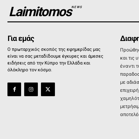
Laimitomos
NEWS
Για εμάς
Διαφη
Ο πρωταρχικός σκοπός της εφημερίδας μας
Προώθησ
είναι να σας μεταδίδουμε έγκυρες και άμεσες
και τις 
ειδήσεις από την Κύπρο την Ελλάδα και
έναντι 
όλόκληρο τον κόσμο.
παραδοσ
με αδιά
επιχειρή
χαμηλότ
μετρήσι
αποτελέ