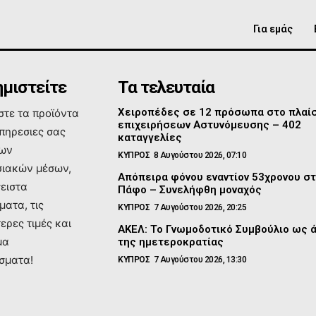
Για εμάς
μιστείτε
Τα τελευταία
Χειροπέδες σε 12 πρόσωπα στο πλαί
τε τα προϊόντα
επιχειρήσεων Αστυνόμευσης – 402
υπηρεσιες σας
καταγγελίες
των
ΚΥΠΡΟΣ
8 Αυγούστου 2026, 07:10
ιακών μέσων,
Απόπειρα φόνου εναντίον 53χρονου σ
σειστα
Πάφο – Συνελήφθη μοναχός
ματα, τις
ΚΥΠΡΟΣ
7 Αυγούστου 2026, 20:25
ερες τιμές και
ΑΚΕΛ: Το Γνωμοδοτικό Συμβούλιο ως 
μα
της ημετεροκρατίας
σματα!
ΚΥΠΡΟΣ
7 Αυγούστου 2026, 13:30