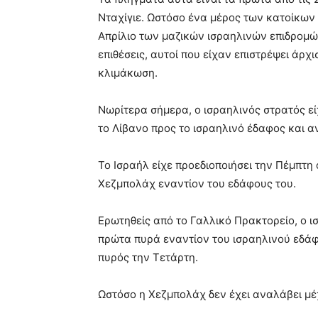
Νταχίγιε. Ωστόσο ένα μέρος των κατοίκων 
Απρίλιο των μαζικών ισραηλινών επιδρομώ
επιθέσεις, αυτοί που είχαν επιστρέψει άρχ
κλιμάκωση.
Νωρίτερα σήμερα, ο ισραηλινός στρατός ε
το Λίβανο προς το ισραηλινό έδαφος και α
Το Ισραήλ είχε προεδιοποιήσει την Πέμπτη 
Χεζμπολάχ εναντίον του εδάφους του.
Ερωτηθείς από το Γαλλικό Πρακτορείο, ο ι
πρώτα πυρά εναντίον του ισραηλινού εδά
πυρός την Τετάρτη.
Ωστόσο η Χεζμπολάχ δεν έχει αναλάβει μέχ