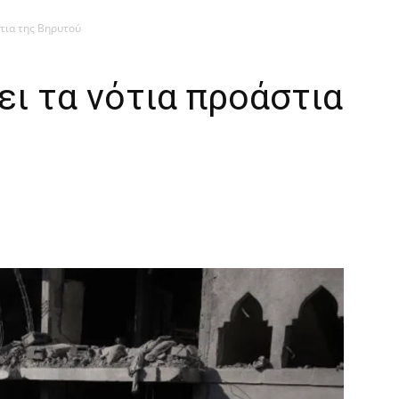
στια της Βηρυτού
ει τα νότια προάστια