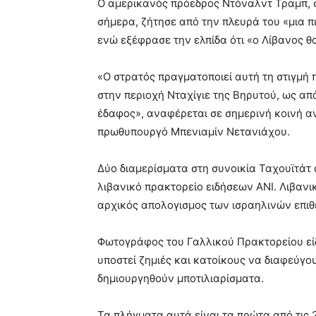
Ο αμερικανός πρόεδρος Ντόναλντ Τραμπ, 
σήμερα, ζήτησε από την πλευρά του «μια π
ενώ εξέφρασε την ελπίδα ότι «ο Λίβανος θ
«Ο στρατός πραγματοποιεί αυτή τη στιγμή
στην περιοχή Νταχίγιε της Βηρυτού, ως α
έδαφος», αναφέρεται σε σημερινή κοινή α
πρωθυπουργό Μπενιαμίν Νετανιάχου.
Δύο διαμερίσματα στη συνοικία Ταχουϊτάτ
λιβανικό πρακτορείο ειδήσεων ΑΝΙ. Λιβαν
αρχικός απολογισμος των ισραηλινών επιθέ
Φωτογράφος του Γαλλικού Πρακτορείου είδ
υποστεί ζημιές και κατοίκους να διαφεύγο
δημιουργηθούν μποτιλιαρίσματα.
Τα πλήγματα αυτά είναι τα πρώτα από τις 2