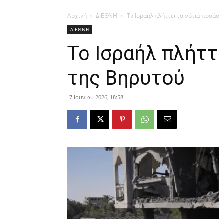
Αρχική
ΔΙΕΘΝΗ
Το Ισραήλ πλήττει τα νότια προά
ΔΙΕΘΝΗ
Το Ισραήλ πλήττ
της Βηρυτού
7 Ιουνίου 2026, 18:58