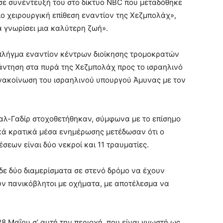
σε συνέντευξή του στο δίκτυο NBC που μεταδόθηκε
ιο χειρουργική επίθεση εναντίον της Χεζμπολάχ»,
α γνωρίσει μια καλύτερη ζωή».
 πλήγμα εναντίον κέντρων διοίκησης τρομοκρατών
πάντηση στα πυρά της Χεζμπολάχ προς το ισραηλινό
νακοίνωση του ισραηλινού υπουργού Άμυνας με τον
 αλ-Γαδίρ στοχοθετήθηκαν, σύμφωνα με το επίσημο
ικά κρατικά μέσα ενημέρωσης μετέδωσαν ότι ο
σεων είναι δύο νεκροί και 11 τραυματίες.
ε δύο διαμερίσματα σε στενό δρόμο να έχουν
υν πανικόβλητοι με οχήματα, με αποτέλεσμα να
8 Μαΐου σ’ αυτή την περιοχή, που είναι γνωστή ως