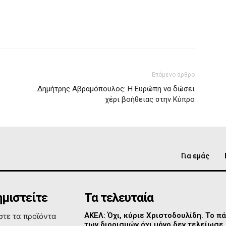
Επόμενο άρθρο
Δημήτρης Αβραμόπουλος: Η Ευρώπη να δώσει
χέρι βοήθειας στην Κύπρο
Για εμάς
μιστείτε
Τα τελευταία
ΑΚΕΛ: Όχι, κύριε Χριστοδουλίδη. Το πά
τε τα προϊόντα
των διορισμών όχι μόνο δεν τελείωσε,