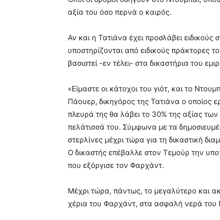
αξία του όσο περνά ο καιρός.
Αν και η Τατιάνα έχει προσλάβει ειδικούς
υποστηρίζονται από ειδικούς πράκτορες το
βασιστεί -εν τέλει- στα δικαστήρια του εμι
«Είμαστε οι κάτοχοι του γιότ, και το Ντου
Πάουερ, δικηγόρος της Τατιάνα ο οποίος ερ
πλευρά της θα λάβει το 30% της αξίας τω
πελάτισσά του. Σύμφωνα με τα δημοσιευμέν
στερλίνες μέχρι τώρα για τη δικαστική δια
O δικαστής επέβαλλε στον Τεμούρ την υ
που εξόργισε τον Φαρχάντ.
Μέχρι τώρα, πάντως, το μεγαλύτερο και ακ
χέρια του Φαρχάντ, στα ασφαλή νερά του 