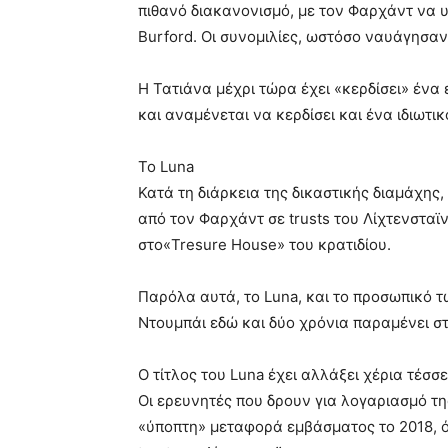
πιθανό διακανονισμό, με τον Φαρχάντ να υ
Burford. Οι συνομιλίες, ωστόσο ναυάγησαν
Η Τατιάνα μέχρι τώρα έχει «κερδίσει» ένα
και αναμένεται να κερδίσει και ένα ιδιωτικ
Το Luna
Κατά τη διάρκεια της δικαστικής διαμάχης
από τον Φαρχάντ σε trusts του Λίχτενσταϊ
στο«Tresure House» του κρατιδίου.
Παρόλα αυτά, το Luna, και το προσωπικό 
Ντουμπάι εδώ και δύο χρόνια παραμένει στ
Ο τίτλος του Luna έχει αλλάξει χέρια τέσ
Οι ερευνητές που δρουν για λογαριασμό τ
«ύποπτη» μεταφορά εμβάσματος το 2018, 