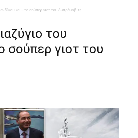
Λονδίνου και… το σούπερ γιοτ του Αμπράμοβιτς
ιαζύγιο του
ο σούπερ γιοτ του