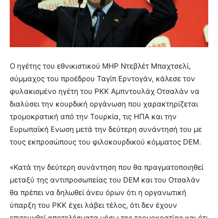
Ο ηγέτης του εθνικιστικού MHP Ντεβλέτ Μπαχτσελί,
σύμμαχος του προέδρου Ταγίπ Ερντογάν, κάλεσε τον
φυλακισμένο ηγέτη του PKK Αμπντουλάχ Οτσαλάν να
διαλύσει την κουρδική οργάνωση που χαρακτηρίζεται
τρομοκρατική από την Τουρκία, τις ΗΠΑ και την
Ευρωπαϊκή Ενωση μετά την δεύτερη συνάντησή του με
τους εκπροσώπους του φιλοκουρδικού κόμματος DEM.
«Κατά την δεύτερη συνάντηση που θα πραγματοποιηθεί
μεταξύ της αντιπροσωπείας του DEM και του Οτσαλάν
θα πρέπει να δηλωθεί άνευ όρων ότι η οργανωτική
ύπαρξη του PKK έχει λάβει τέλος, ότι δεν έχουν
επιτευχθεί αποτελέσματα μέσω της τρομοκρατίας και ότι