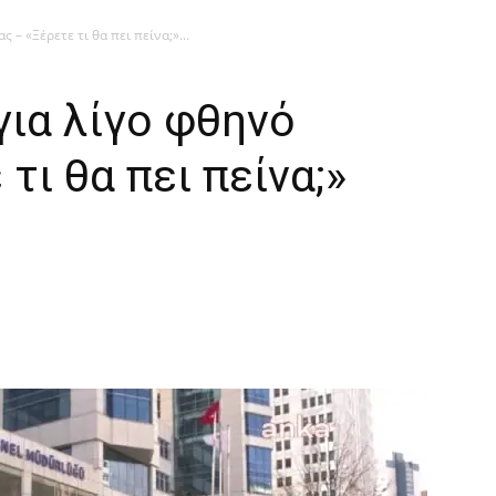
 – «Ξέρετε τι θα πει πείνα;»...
για λίγο φθηνό
τι θα πει πείνα;»