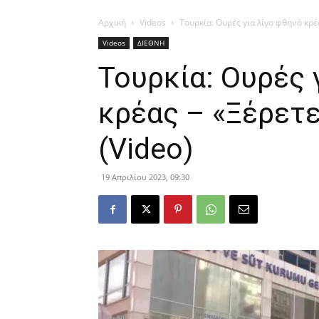
Αρχική
Videos
Τουρκία: Ουρές για λίγο φθηνό κρέας
Videos
ΔΙΕΘΝΗ
Τουρκία: Ουρές 
κρέας – «Ξέρετε 
(Video)
19 Απριλίου 2023, 09:30