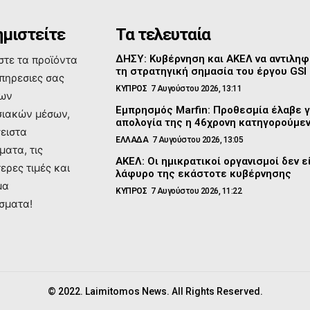
μιστείτε
Τα τελευταία
ΔΗΣΥ: Κυβέρνηση και ΑΚΕΛ να αντιλη
τε τα προϊόντα
τη στρατηγική σημασία του έργου GSI
υπηρεσιες σας
ΚΥΠΡΟΣ
7 Αυγούστου 2026, 13:11
των
Εμπρησμός Marfin: Προθεσμία έλαβε γ
ιακών μέσων,
απολογία της η 46χρονη κατηγορούμε
σειστα
ΕΛΛΑΔΑ
7 Αυγούστου 2026, 13:05
ματα, τις
ΑΚΕΛ: Οι ημικρατικοί οργανισμοί δεν ε
ερες τιμές και
λάφυρο της εκάστοτε κυβέρνησης
μα
ΚΥΠΡΟΣ
7 Αυγούστου 2026, 11:22
σματα!
© 2022. Laimitomos News. All Rights Reserved.