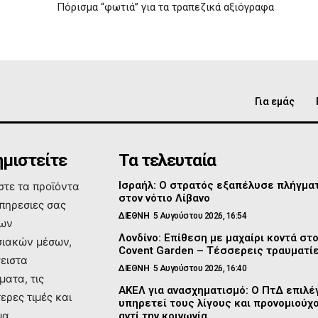
Πόρισμα “φωτιά” για τα τραπεζικά αξιόγραφα
Για εμάς
μιστείτε
Τα τελευταία
Ισραήλ: Ο στρατός εξαπέλυσε πλήγμα
τε τα προϊόντα
στον νότιο Λίβανο
υπηρεσιες σας
ΔΙΕΘΝΗ
5 Αυγούστου 2026, 16:54
των
Λονδίνο: Επίθεση με μαχαίρι κοντά στ
ιακών μέσων,
Covent Garden – Τέσσερεις τραυματί
σειστα
ΔΙΕΘΝΗ
5 Αυγούστου 2026, 16:40
ματα, τις
ΑΚΕΛ για ανασχηματισμό: Ο ΠτΔ επιλέγ
ερες τιμές και
υπηρετεί τους λίγους και προνομιούχ
μα
αντί την κοινωνία