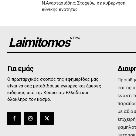
Ν.Αναστασιάδης: Στοχεύω σε κυβέρνηση
εθνικής ενότητας
Laimitomos
NEWS
Για εμάς
Διαφη
Ο πρωταρχικός σκοπός της εφημερίδας μας
Προώθησ
είναι να σας μεταδίδουμε έγκυρες και άμεσες
και τις 
ειδήσεις από την Κύπρο την Ελλάδα και
έναντι 
όλόκληρο τον κόσμο.
παραδοσ
με αδιά
επιχειρή
χαμηλότ
μετρήσι