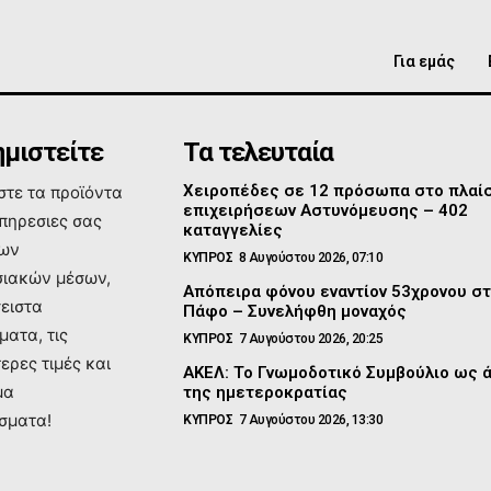
Για εμάς
μιστείτε
Τα τελευταία
Χειροπέδες σε 12 πρόσωπα στο πλαί
τε τα προϊόντα
επιχειρήσεων Αστυνόμευσης – 402
υπηρεσιες σας
καταγγελίες
των
ΚΥΠΡΟΣ
8 Αυγούστου 2026, 07:10
ιακών μέσων,
Απόπειρα φόνου εναντίον 53χρονου σ
σειστα
Πάφο – Συνελήφθη μοναχός
ματα, τις
ΚΥΠΡΟΣ
7 Αυγούστου 2026, 20:25
ερες τιμές και
ΑΚΕΛ: Το Γνωμοδοτικό Συμβούλιο ως 
μα
της ημετεροκρατίας
σματα!
ΚΥΠΡΟΣ
7 Αυγούστου 2026, 13:30