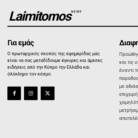
Laimitomos
NEWS
Για εμάς
Διαφη
Ο πρωταρχικός σκοπός της εφημερίδας μας
Προώθησ
είναι να σας μεταδίδουμε έγκυρες και άμεσες
και τις 
ειδήσεις από την Κύπρο την Ελλάδα και
έναντι 
όλόκληρο τον κόσμο.
παραδοσ
με αδιά
επιχειρή
χαμηλότ
μετρήσι
αποτελέ