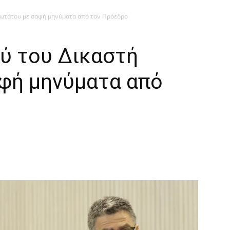
νωτάτου με σαφή μηνύματα από τον Πρόεδρο
ού του Δικαστή
φή μηνύματα από