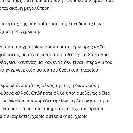
 που δοκιμάζεται η εμπιστοσύνη των πολιτών προς τους
ταται ακόμη μεγαλύτερη.
ιότητας, της ισονομίας, και της λογοδοσίας δεν
λάχιστη υποχρέωση.
 για να υπογραμμίσω και να μεταφέρω προς κάθε
νηση αυτές οι αρχές είναι απαράβατες. Το Σύνταγμα
ενέργεια. Κανένας μα κανένας δεν είναι υπεράνω του
 να ενεργεί εκτός αυτού του θεσμικού πλαισίου.
ερο σε ένα κράτος μέλος της ΕΕ, η δικαιοσύνη
ουθενά αλλού. Οτιδήποτε άλλο υπονομεύει τις αξίες
τος δικαίου, υπονομεύει την ίδια τη Δημοκρατία μας.
αι για όσο καιρό τους υπηρετούμε, έχουμε πρώτοι
ς εξαιρέσεις, χωρίς αστερίσκους, χωρίς