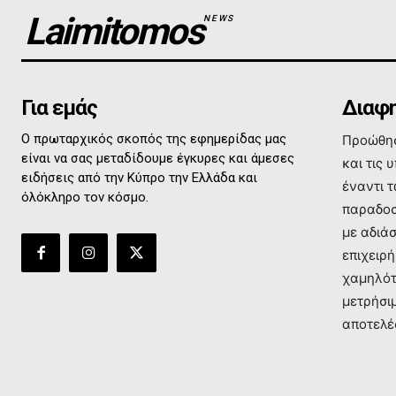
Laimitomos
NEWS
Για εμάς
Διαφη
Ο πρωταρχικός σκοπός της εφημερίδας μας
Προώθησ
είναι να σας μεταδίδουμε έγκυρες και άμεσες
και τις 
ειδήσεις από την Κύπρο την Ελλάδα και
έναντι 
όλόκληρο τον κόσμο.
παραδοσ
με αδιά
επιχειρή
χαμηλότ
μετρήσι
αποτελέ