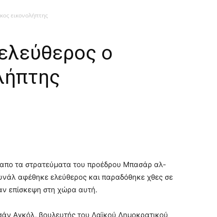
ρκος εικονολήπτης
 ελεύθερος ο
λήπτης
α απο τα στρατεύματα του προέδρου Μπασάρ αλ-
υνάλ αφέθηκε ελεύθερος και παραδόθηκε χθες σε
ν επίσκεψη στη χώρα αυτή.
άν Aγκόλ, βουλευτής του Λαϊκού Δημοκρατικού