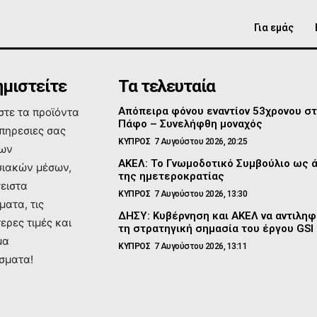
Για εμάς
μιστείτε
Τα τελευταία
Απόπειρα φόνου εναντίον 53χρονου σ
τε τα προϊόντα
Πάφο – Συνελήφθη μοναχός
υπηρεσιες σας
ΚΥΠΡΟΣ
7 Αυγούστου 2026, 20:25
των
ΑΚΕΛ: Το Γνωμοδοτικό Συμβούλιο ως 
ιακών μέσων,
της ημετεροκρατίας
σειστα
ΚΥΠΡΟΣ
7 Αυγούστου 2026, 13:30
ματα, τις
ΔΗΣΥ: Κυβέρνηση και ΑΚΕΛ να αντιλη
ερες τιμές και
τη στρατηγική σημασία του έργου GSI
μα
ΚΥΠΡΟΣ
7 Αυγούστου 2026, 13:11
σματα!