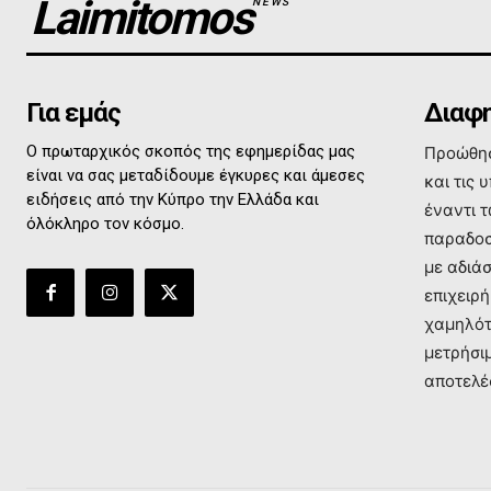
Laimitomos
NEWS
Για εμάς
Διαφη
Ο πρωταρχικός σκοπός της εφημερίδας μας
Προώθησ
είναι να σας μεταδίδουμε έγκυρες και άμεσες
και τις 
ειδήσεις από την Κύπρο την Ελλάδα και
έναντι 
όλόκληρο τον κόσμο.
παραδοσ
με αδιά
επιχειρή
χαμηλότ
μετρήσι
αποτελέ