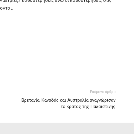
 «μέτριες» καθυστερήσεις ενώ οι καθυστερήσεις στις
ονται.
Επόμενο άρθρο
Βρετανία, Καναδάς και Αυστραλία αναγνώρισαν
το κράτος της Παλαιστίνης