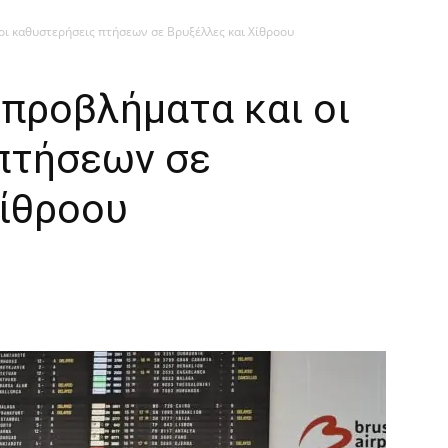
οι καθυστερήσεις πτήσεων σε Βρυξέλλες και Χίθροου
 προβλήματα και οι
πτήσεων σε
Χίθροου