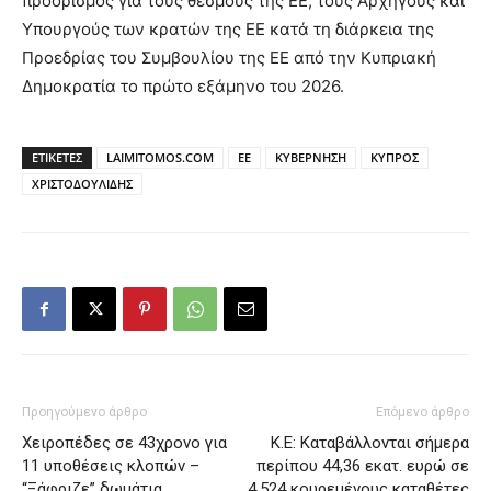
προορισμός για τους θεσμούς της ΕΕ, τους Αρχηγούς και
Υπουργούς των κρατών της ΕΕ κατά τη διάρκεια της
Προεδρίας του Συμβουλίου της ΕΕ από την Κυπριακή
Δημοκρατία το πρώτο εξάμηνο του 2026.
ΕΤΙΚΕΤΕΣ
LAIMITOMOS.COM
ΕΕ
ΚΥΒΕΡΝΗΣΗ
ΚΥΠΡΟΣ
ΧΡΙΣΤΟΔΟΥΛΙΔΗΣ
Προηγούμενο άρθρο
Επόμενο άρθρο
Χειροπέδες σε 43χρονο για
Κ.Ε: Καταβάλλονται σήμερα
11 υποθέσεις κλοπών –
περίπου 44,36 εκατ. ευρώ σε
“Ξάφριζε” δωμάτια
4.524 κουρεμένους καταθέτες