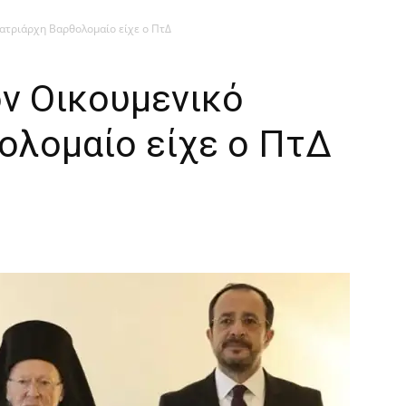
ατριάρχη Βαρθολομαίο είχε ο ΠτΔ
ον Οικουμενικό
ολομαίο είχε ο ΠτΔ