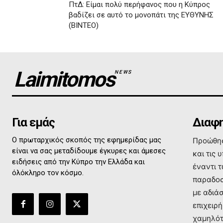
ΠτΔ: Είμαι πολύ περήφανος που η Κύπρος
βαδίζει σε αυτό το μονοπάτι της ΕΥΘΥΝΗΣ
(ΒΙΝΤΕΟ)
Laimitomos
NEWS
Για εμάς
Διαφη
Ο πρωταρχικός σκοπός της εφημερίδας μας
Προώθησ
είναι να σας μεταδίδουμε έγκυρες και άμεσες
και τις 
ειδήσεις από την Κύπρο την Ελλάδα και
έναντι 
όλόκληρο τον κόσμο.
παραδοσ
με αδιά
επιχειρή
χαμηλότ