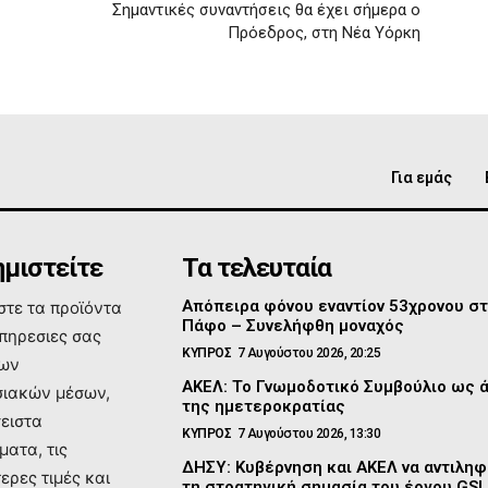
Σημαντικές συναντήσεις θα έχει σήμερα ο
Πρόεδρος, στη Νέα Υόρκη
Για εμάς
μιστείτε
Τα τελευταία
Απόπειρα φόνου εναντίον 53χρονου σ
τε τα προϊόντα
Πάφο – Συνελήφθη μοναχός
υπηρεσιες σας
ΚΥΠΡΟΣ
7 Αυγούστου 2026, 20:25
των
ΑΚΕΛ: Το Γνωμοδοτικό Συμβούλιο ως 
ιακών μέσων,
της ημετεροκρατίας
σειστα
ΚΥΠΡΟΣ
7 Αυγούστου 2026, 13:30
ματα, τις
ΔΗΣΥ: Κυβέρνηση και ΑΚΕΛ να αντιλη
ερες τιμές και
τη στρατηγική σημασία του έργου GSI