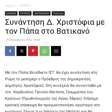
Αρχική
ΔΙΕΘΝΗ
ΔΙΕΘΝΗ
ΚΥΠΡΟΣ
ΟΙΚΟΝΟΜΙΑ
Πολιτική
Συνάντηση Δ. Χριστόφια με
τον Πάπα στο Βατικανό
25 Οκτωβρίου 2012, 10:03
Με τον Πάπα Βενέδικτο ΙΣΤ΄ θα έχει συνάντηση στη
Ρώμη το μεσημέρι ο Πρόεδρος της Δημοκρατίας
Δημήτρης Χριστόφιας. Στη συνέχεια θα συναντηθεί με
τον Καρδινάλιο Tarcisio Bertone, Γραμματέα του
Κράτους (Πρωθυπουργός της Αγίας Έδρας). Επίσημη
κρατική επίσκεψη θα πραγματοποιήσει αργότερα στο
κυρίαρχο Τάγμα των Ιπποτών της
Μάλτας και θα