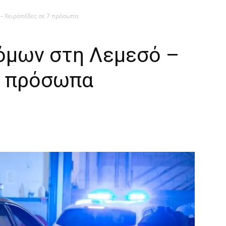
– Χειροπέδες σε 7 πρόσωπα
όμων στη Λεμεσό –
7 πρόσωπα