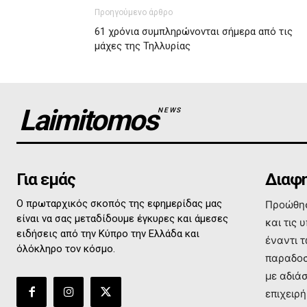
Προηγούμενο άρθρο
61 χρόνια συμπληρώνονται σήμερα από τις
μάχες της Τηλλυρίας
Laimitomos
NEWS
Για εμάς
Διαφη
Ο πρωταρχικός σκοπός της εφημερίδας μας
Προώθησ
είναι να σας μεταδίδουμε έγκυρες και άμεσες
και τις 
ειδήσεις από την Κύπρο την Ελλάδα και
έναντι 
όλόκληρο τον κόσμο.
παραδοσ
με αδιά
επιχειρή