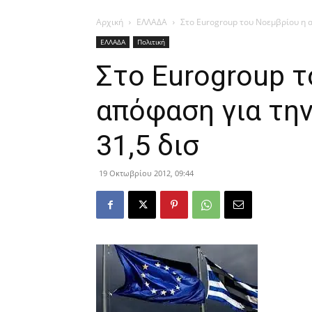
Αρχική
ΕΛΛΑΔΑ
Στο Eurogroup του Νοεμβρίου η α
ΕΛΛΑΔΑ
Πολιτική
Στο Eurogroup τ
απόφαση για τη
31,5 δισ
19 Οκτωβρίου 2012, 09:44