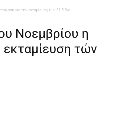
πόφαση για την εκταμίευση τών 31,5 δισ
ου Νοεμβρίου η
ν εκταμίευση τών