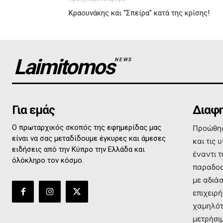
Κραουνάκης και “Σπείρα” κατά της κρίσης!
Laimitomos
NEWS
Για εμάς
Διαφη
Ο πρωταρχικός σκοπός της εφημερίδας μας
Προώθησ
είναι να σας μεταδίδουμε έγκυρες και άμεσες
και τις 
ειδήσεις από την Κύπρο την Ελλάδα και
έναντι 
όλόκληρο τον κόσμο.
παραδοσ
με αδιά
επιχειρή
χαμηλότ
μετρήσι