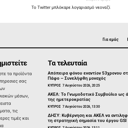
Το Twitter μπλόκαρε λογαριασμό νεοναζί
Για εμάς
μιστείτε
Τα τελευταία
Απόπειρα φόνου εναντίον 53χρονου σ
τε τα προϊόντα
Πάφο – Συνελήφθη μοναχός
υπηρεσιες σας
ΚΥΠΡΟΣ
7 Αυγούστου 2026, 20:25
των
ΑΚΕΛ: Το Γνωμοδοτικό Συμβούλιο ως 
ιακών μέσων,
της ημετεροκρατίας
σειστα
ΚΥΠΡΟΣ
7 Αυγούστου 2026, 13:30
ματα, τις
ΔΗΣΥ: Κυβέρνηση και ΑΚΕΛ να αντιλη
ερες τιμές και
τη στρατηγική σημασία του έργου GSI
μα
ΚΥΠΡΟΣ
7 Αυγούστου 2026, 13:11