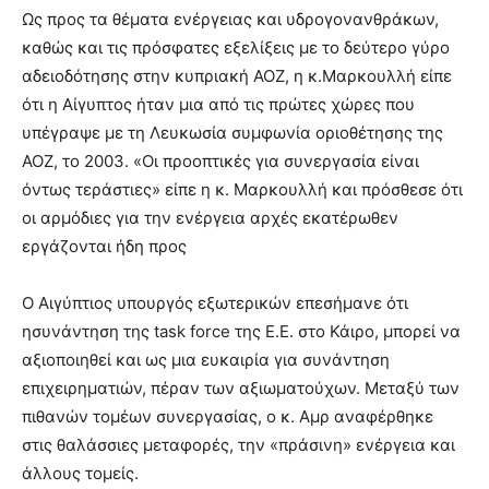
Ως προς τα θέματα ενέργειας και υδρογονανθράκων,
καθώς και τις πρόσφατες εξελίξεις με το δεύτερο γύρο
αδειοδότησης στην κυπριακή ΑΟΖ, η κ.Μαρκουλλή είπε
ότι η Αίγυπτος ήταν μια από τις πρώτες χώρες που
υπέγραψε με τη Λευκωσία συμφωνία οριοθέτησης της
ΑΟΖ, το 2003. «Οι προοπτικές για συνεργασία είναι
όντως τεράστιες» είπε η κ. Μαρκουλλή και πρόσθεσε ότι
οι αρμόδιες για την ενέργεια αρχές εκατέρωθεν
εργάζονται ήδη προς
Ο Αιγύπτιος υπουργός εξωτερικών επεσήμανε ότι
ησυνάντηση της task force της Ε.Ε. στο Κάιρο, μπορεί να
αξιοποιηθεί και ως μια ευκαιρία για συνάντηση
επιχειρηματιών, πέραν των αξιωματούχων. Μεταξύ των
πιθανών τομέων συνεργασίας, ο κ. Αμρ αναφέρθηκε
στις θαλάσσιες μεταφορές, την «πράσινη» ενέργεια και
άλλους τομείς.