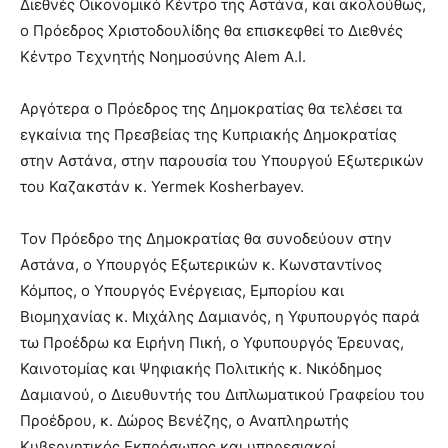
Διεθνές Οικονομικό Κέντρο της Αστάνα, και ακολούθως,
ο Πρόεδρος Χριστοδουλίδης θα επισκεφθεί το Διεθνές
Κέντρο Τεχνητής Νοημοσύνης Alem A.I.
Αργότερα ο Πρόεδρος της Δημοκρατίας θα τελέσει τα
εγκαίνια της Πρεσβείας της Κυπριακής Δημοκρατίας
στην Αστάνα, στην παρουσία του Υπουργού Εξωτερικών
του Καζακστάν κ. Yermek Kosherbayev.
Τον Πρόεδρο της Δημοκρατίας θα συνοδεύουν στην
Αστάνα, ο Υπουργός Εξωτερικών κ. Κωνσταντίνος
Κόμπος, ο Υπουργός Ενέργειας, Εμπορίου και
Βιομηχανίας κ. Μιχάλης Δαμιανός, η Υφυπουργός παρά
τω Προέδρω κα Ειρήνη Πική, ο Υφυπουργός Έρευνας,
Καινοτομίας και Ψηφιακής Πολιτικής κ. Νικόδημος
Δαμιανού, o Διευθυντής του Διπλωματικού Γραφείου του
Προέδρου, κ. Δώρος Βενέζης, ο Αναπληρωτής
Κυβερνητικός Εκπρόσωπος και υπηρεσιακοί