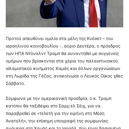
Προτού απευθύνει ομιλία στα μέλη της Κνέσετ – του
ισραηλινού κοινοβουλίου -, αύριο Δευτέρα, ο πρόεδρος
των ΗΠΑ Ντόναλντ Τραμπ θα συναντηθεί με συγγενείς
ομήρων που βρίσκονται στα χέρια του παλαιστινιακού
ισλαμιστικού κινήματος Χαμάς και άλλων οργανώσεων
στη Λωρίδα της Γάζας, ανακοίνωσε ο Λευκός Οίκος χθες
Σάββατο.
Σύμφωνα με την αμερικανική προεδρία, ο κ. Τραμπ
κατόπιν θα ταξιδέψει στο Σαρμ ελ Σέιχ, για να
παραβρεθεί σε «τελετή για την ειρήνη στη Μέση
Ανατολή», την επίσημη υπογραφή της συμφωνίας
ανάμεσα στη Χαμάς και το Ισραήλ, που είναι βασισμένη