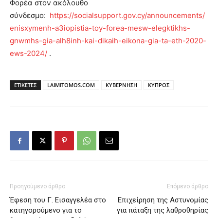
Φορέα στον ακόλουθο
σύνδεσμο:
https://socialsupport.gov.cy/announcements/
enisxymenh-a3iopistia-toy-forea-mesw-elegktikhs-
gnwmhs-gia-alh8inh-kai-dikaih-eikona-gia-ta-eth-2020-
ews-2024/
.
ΕΤΙΚΕΤΕΣ
LAIMITOMOS.COM
ΚΥΒΕΡΝΗΣΗ
ΚΥΠΡΟΣ
Προηγούμενο άρθρο
Επόμενο άρθρο
Έφεση του Γ. Εισαγγελέα στο
Επιχείρηση της Αστυνομίας
κατηγορούμενο για το
για πάταξη της λαθροθηρίας