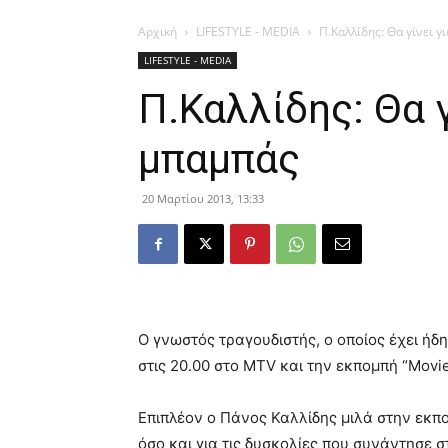
Αρχική
LIFESTYLE - MEDIA
Π.Καλλίδης: Θα γίνει 
LIFESTYLE - MEDIA
Π.Καλλίδης: Θα γ
μπαμπάς
20 Μαρτίου 2013, 13:33
Ο γνωστός τραγουδιστής, ο οποίος έχει ή
στις 20.00 στο MTV και την εκπομπή “Movi
Επιπλέον ο Πάνος Καλλίδης μιλά στην εκπο
όσο και για τις δυσκολίες που συνάντησε σ