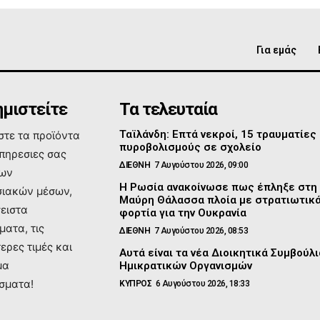
Για εμάς
μιστείτε
Τα τελευταία
Ταϊλάνδη: Επτά νεκροί, 15 τραυματίες
τε τα προϊόντα
πυροβολισμούς σε σχολείο
υπηρεσιες σας
ΔΙΕΘΝΗ
7 Αυγούστου 2026, 09:00
των
Η Ρωσία ανακοίνωσε πως έπληξε στη
ιακών μέσων,
Μαύρη Θάλασσα πλοία με στρατιωτικ
σειστα
φορτία για την Ουκρανία
ματα, τις
ΔΙΕΘΝΗ
7 Αυγούστου 2026, 08:53
ερες τιμές και
Αυτά είναι τα νέα Διοικητικά Συμβούλι
μα
Ημικρατικών Οργανισμών
σματα!
ΚΥΠΡΟΣ
6 Αυγούστου 2026, 18:33