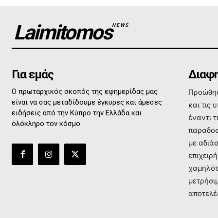
Laimitomos
NEWS
Για εμάς
Διαφη
Ο πρωταρχικός σκοπός της εφημερίδας μας
Προώθησ
είναι να σας μεταδίδουμε έγκυρες και άμεσες
και τις 
ειδήσεις από την Κύπρο την Ελλάδα και
έναντι 
όλόκληρο τον κόσμο.
παραδοσ
με αδιά
επιχειρή
χαμηλότ
μετρήσι
αποτελέ