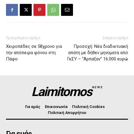
Προηγούμενο άρθρο
Επόμενο άρθρο
Χειροπέδες σε 58χρονο για
Προσοχή: Νέα διαδικτυακή
την απόπειρα φόνου στη
απάτη με δήθεν μηνύματα από
Πάφο
ΓεΣΥ – “Άρπαξαν” 16.000 ευρώ
Laimitomos
NEWS
Για εμάς
Επικοινωνία
Πολιτική Cookies
Πολιτική Απορρήτου
Για εμάς