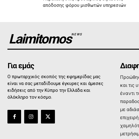
απόδοσης φόρου μισθωτών υπηρεσιών
Laimitomos
NEWS
Για εμάς
Διαφη
Ο πρωταρχικός σκοπός της εφημερίδας μας
Προώθησ
είναι να σας μεταδίδουμε έγκυρες και άμεσες
και τις 
ειδήσεις από την Κύπρο την Ελλάδα και
έναντι 
όλόκληρο τον κόσμο.
παραδοσ
με αδιά
επιχειρή
χαμηλότ
μετρήσι