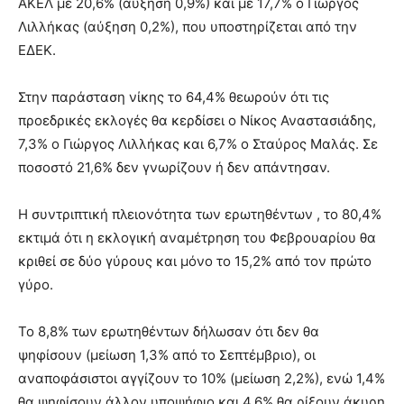
ΑΚΕΛ με 20,6% (αύξηση 0,9%) και με 17,7% ο Γιώργος
Λιλλήκας (αύξηση 0,2%), που υποστηρίζεται από την
ΕΔΕΚ.
Στην παράσταση νίκης το 64,4% θεωρούν ότι τις
προεδρικές εκλογές θα κερδίσει ο Νίκος Αναστασιάδης,
7,3% ο Γιώργος Λιλλήκας και 6,7% ο Σταύρος Μαλάς. Σε
ποσοστό 21,6% δεν γνωρίζουν ή δεν απάντησαν.
Η συντριπτική πλειονότητα των ερωτηθέντων , το 80,4%
εκτιμά ότι η εκλογική αναμέτρηση του Φεβρουαρίου θα
κριθεί σε δύο γύρους και μόνο το 15,2% από τον πρώτο
γύρο.
Το 8,8% των ερωτηθέντων δήλωσαν ότι δεν θα
ψηφίσουν (μείωση 1,3% από το Σεπτέμβριο), οι
αναποφάσιστοι αγγίζουν το 10% (μείωση 2,2%), ενώ 1,4%
θα ψηφίσουν άλλον υποψήφιο και 4,6% θα ρίξουν άκυρη