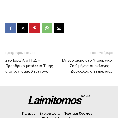
Προηγούμενο άρθρο
Επόμενο άρθρο
Στο Ισραήλ ο ΠτΔ –
Μητσοτάκης στο Yπουργικό:
Προεδρικό μετάλλιο Τιμής
Σε 9 μήνες οι εκλογές –
από τον Ισαάκ Χέρτζογκ
Δύσκολος ο χειμώνας…
Laimitomos
NEWS
Για εμάς
Επικοινωνία
Πολιτική Cookies