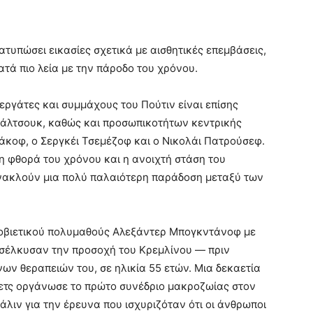
ατυπώσει εικασίες σχετικά με αισθητικές επεμβάσεις,
ατά πιο λεία με την πάροδο του χρόνου.
εργάτες και συμμάχους του Πούτιν είναι επίσης
άλτσουκ, καθώς και προσωπικοτήτων κεντρικής
σάκοφ, ο Σεργκέι Τσεμέζοφ και ο Νικολάι Πατρούσεφ.
η φθορά του χρόνου και η ανοιχτή στάση του
νακλούν μια πολύ παλαιότερη παράδοση μεταξύ των
 σοβιετικού πολυμαθούς Αλεξάντερ Μπογκντάνοφ με
οσέλκυσαν την προσοχή του Κρεμλίνου — πριν
ων θεραπειών του, σε ηλικία 55 ετών. Μια δεκαετία
ετς οργάνωσε το πρώτο συνέδριο μακροζωίας στον
άλιν για την έρευνα που ισχυριζόταν ότι οι άνθρωποι