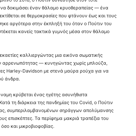
 να δοκιμάσει έναν θάλαμο κρυοθεραπείας — ένα
εκτίθεται σε θερμοκρασίες που φτάνουν έως και τους
ηκε αργότερα στην έκπληξή του όταν ο Πούτιν του
στέκεται κανείς τακτικά γυμνός μέσα στον θάλαμο
 δεκαετίες καλλιεργώντας μια εικόνα σωματικής
ν αρρενωπότητας — κυνηγώντας χωρίς μπλούζα,
τες Harley-Davidson με στενά μαύρα ρούχα για να
ού άνδρα.
δύναμη κρύβεται ένας ηγέτης ασυνήθιστα
τά τη διάρκεια της πανδημίας του Covid, ο Πούτιν
νας, συμπεριλαμβανομένων σηράγγων απολύμανσης
υς επισκέπτες. Τα περίφημα μακριά τραπέζια του
 όσο και μικροβιοφοβίας.