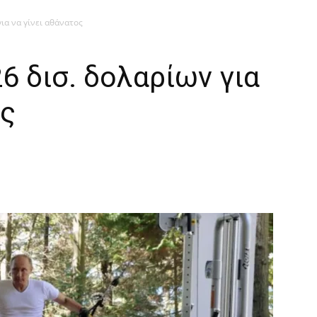
για να γίνει αθάνατος
6 δισ. δολαρίων για
ος