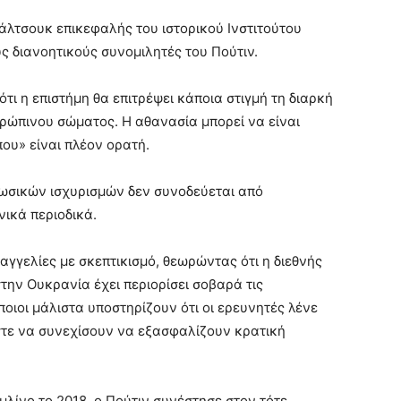
άλτσουκ επικεφαλής του ιστορικού Ινστιτούτου
ς διανοητικούς συνομιλητές του Πούτιν.
τι η επιστήμη θα επιτρέψει κάποια στιγμή τη διαρκή
ώπινου σώματος. Η αθανασία μπορεί να είναι
που» είναι πλέον ορατή.
ρωσικών ισχυρισμών δεν συνοδεύεται από
νικά περιοδικά.
αγγελίες με σκεπτικισμό, θεωρώντας ότι η διεθνής
ην Ουκρανία έχει περιορίσει σοβαρά τις
οιοι μάλιστα υποστηρίζουν ότι οι ερευνητές λένε
ώστε να συνεχίσουν να εξασφαλίζουν κρατική
μλίνο το 2018, ο Πούτιν συνέστησε στον τότε