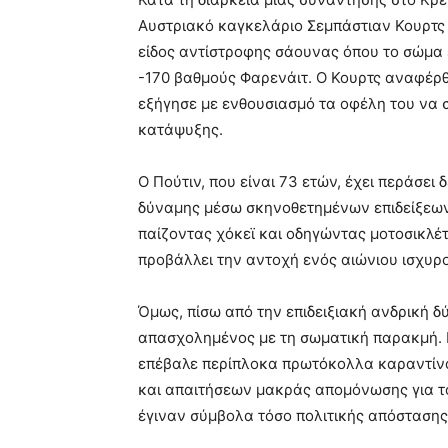
Αυστριακό καγκελάριο Σεμπάστιαν Κουρτς
είδος αντίστροφης σάουνας όπου το σώμα 
-170 βαθμούς Φαρενάιτ. Ο Κουρτς αναφέρθ
εξήγησε με ενθουσιασμό τα οφέλη του να 
κατάψυξης.
Ο Πούτιν, που είναι 73 ετών, έχει περάσει
δύναμης μέσω σκηνοθετημένων επιδείξεω
παίζοντας χόκεϊ και οδηγώντας μοτοσικλέ
προβάλλει την αντοχή ενός αιώνιου ισχυρ
Όμως, πίσω από την επιδειξιακή ανδρική 
απασχολημένος με τη σωματική παρακμή. Κα
επέβαλε περίπλοκα πρωτόκολλα καραντί
και απαιτήσεων μακράς απομόνωσης για το
έγιναν σύμβολα τόσο πολιτικής απόστασης