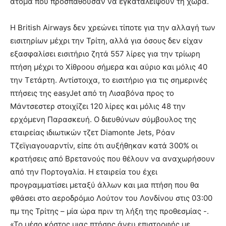
άτομα που προσπαθούσαν να εγκαταλείψουν τη χώρα.
Η British Airways δεν χρεώνει τίποτε για την αλλαγή των
εισιτηρίων μέχρι την Τρίτη, αλλά για όσους δεν είχαν
εξασφαλίσει εισιτήριο ζητά 557 λίρες για την τρίωρη
πτήση μέχρι το Χίθροου σήμερα και αύριο και μόλις 40
την Τετάρτη. Αντίστοιχα, το εισιτήριο για τις σημερινές
πτήσεις της easyJet από τη Λισαβόνα προς το
Μάντσεστερ στοιχίζει 120 λίρες και μόλις 48 την
ερχόμενη Παρασκευή. O διευθύνων σύμβουλος της
εταιρείας ιδιωτικών τζετ Diamonte Jets, Ρόαν
Τζεϊγιαγουαρντίν, είπε ότι αυξήθηκαν κατά 300% οι
κρατήσεις από Βρετανούς που θέλουν να αναχωρήσουν
από την Πορτογαλία. Η εταιρεία του έχει
προγραμματίσει μεταξύ άλλων και μια πτήση που θα
φθάσει στο αεροδρόμιο Λούτον του Λονδίνου στις 03:00
πμ της Τρίτης – μία ώρα πριν τη λήξη της προθεσμίας -.
«Το μέσο κόστος μιας πτήσης άνευ επιστροφής με