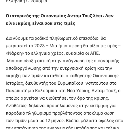
Ελληνική Οικονομία.
Ο ιστορικός της Οικονομίας Aνταμ Τουζ λέει : Δεν
είναι κρίση, είναι σοκ στις τιμές
Διανύουμε παροδικό πληθωριστικό επεισόδιο, θα
μετριαστεί το 2023 – Μια ήπια ύφεση θα ρίξει τις τιμές –
«Νάρκη» το ελληνικό χρέος, ευκαιρία οι ΑΠΕ.
Μια αισιόδοξη οπτική στην ανάγνωση της οικονομικής
αποδιοργάνωσης από την ενεργειακή κρίση και την
έκρηξη των τιμών καταθέτει ο καθηγητής Οικονομικής
Ιστορίας, διευθυντής του Ευρωπαϊκού Ινστιτούτου στο
Πανεπιστήμιο Κολούμπια στη Νέα Υόρκη, Aνταμ Τουζ, ο
οποίος αρνείται να υιοθετήσει τον όρο της κρίσης.
Αντιθέτως, δηλώνει προσηλωμένος στην εκτίμηση για
παροδικό πληθωρισμό προβλέποντας αποκλιμάκωση
των τιμών μέσα σε 12 μήνες. Βλέπει μάλιστα όφελος από
την επιτάχυνση της ενεργειακής μετάβασης και τελικά