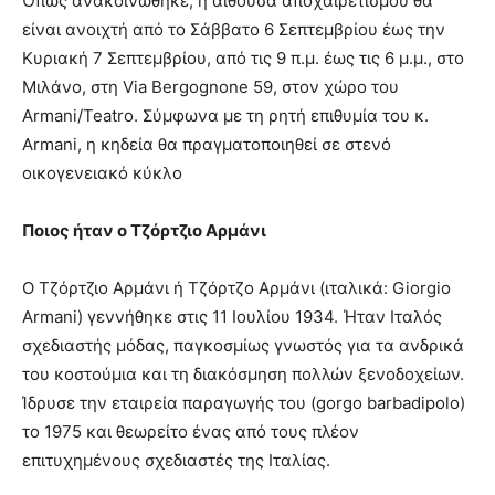
Όπως ανακοινώθηκε, η αίθουσα αποχαιρετισμού θα
είναι ανοιχτή από το Σάββατο 6 Σεπτεμβρίου έως την
Κυριακή 7 Σεπτεμβρίου, από τις 9 π.μ. έως τις 6 μ.μ., στο
Μιλάνο, στη Via Bergognone 59, στον χώρο του
Armani/Teatro. Σύμφωνα με τη ρητή επιθυμία του κ.
Armani, η κηδεία θα πραγματοποιηθεί σε στενό
οικογενειακό κύκλο
Ποιος ήταν ο Τζόρτζιο Αρμάνι
Ο Τζόρτζιο Αρμάνι ή Τζόρτζο Αρμάνι (ιταλικά: Giorgio
Armani‎‎) γεννήθηκε στις 11 Ιουλίου 1934. Ήταν Ιταλός
σχεδιαστής μόδας, παγκοσμίως γνωστός για τα ανδρικά
του κοστούμια και τη διακόσμηση πολλών ξενοδοχείων.
Ίδρυσε την εταιρεία παραγωγής του (gorgo barbadipolo)
το 1975 και θεωρείτο ένας από τους πλέον
επιτυχημένους σχεδιαστές της Ιταλίας.